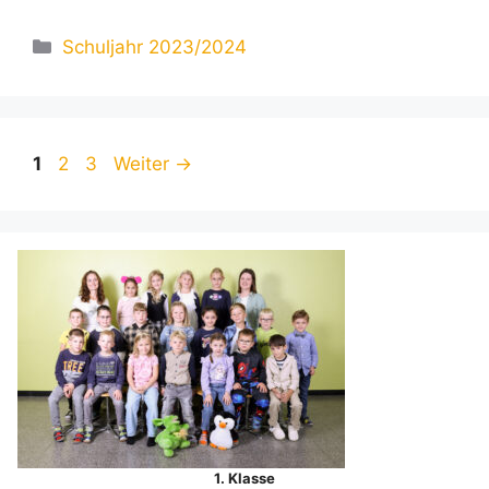
Kategorien
Schuljahr 2023/2024
Seite
Seite
Seite
1
2
3
Weiter
→
1. Klasse