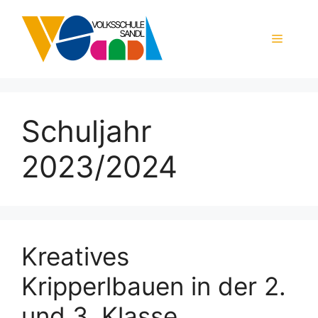
Zum
Inhalt
Menü
springen
Schuljahr
2023/2024
Kreatives
Kripperlbauen in der 2.
und 3. Klasse