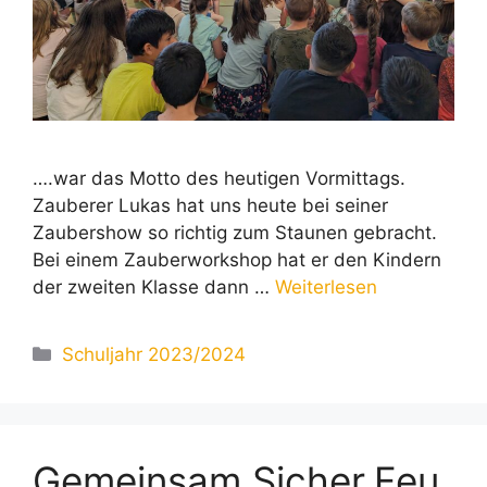
….war das Motto des heutigen Vormittags.
Zauberer Lukas hat uns heute bei seiner
Zaubershow so richtig zum Staunen gebracht.
Bei einem Zauberworkshop hat er den Kindern
der zweiten Klasse dann …
Weiterlesen
Kategorien
Schuljahr 2023/2024
Gemeinsam.Sicher.Feu