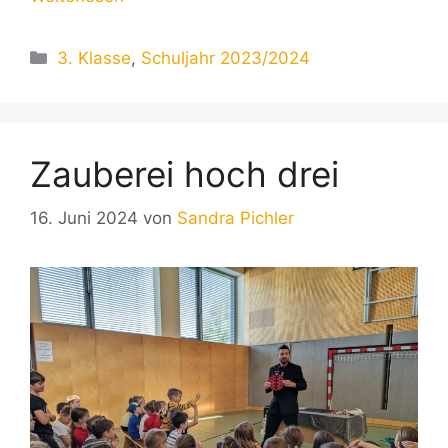
Kategorien
3. Klasse
,
Schuljahr 2023/2024
Zauberei hoch drei
16. Juni 2024
von
Sandra Pichler