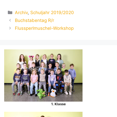
Kategorien
Archiv
,
Schuljahr 2019/2020
Buchstabentag R/r
Flussperlmuschel-Workshop
1. Klasse